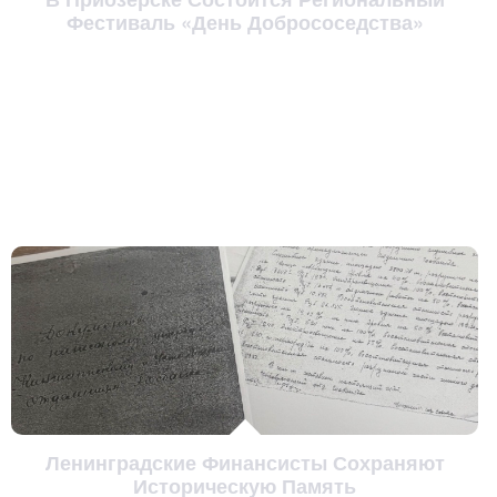
Фестиваль «День Добрососедства»
Ленинградские Финансисты Сохраняют
Историческую Память