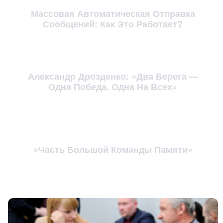
Массовая Автоматическая Отправка
Сообщений: Как Это Работает?
Александр Дрозденко: «Два Берега —
Одна Победа. Одна На Всех»
«Часть Большой Команды Памяти»