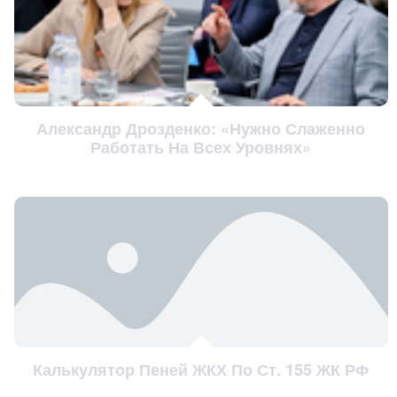
Александр Дрозденко: «Нужно Слаженно
Работать На Всех Уровнях»
Калькулятор Пеней ЖКХ По Ст. 155 ЖК РФ