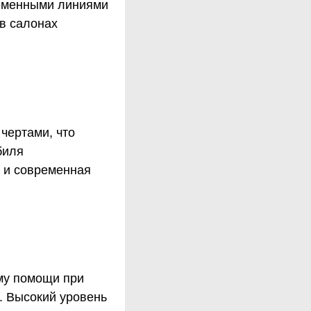
ременными линиями
в салонах
чертами, что
биля
 и современная
му помощи при
. Высокий уровень