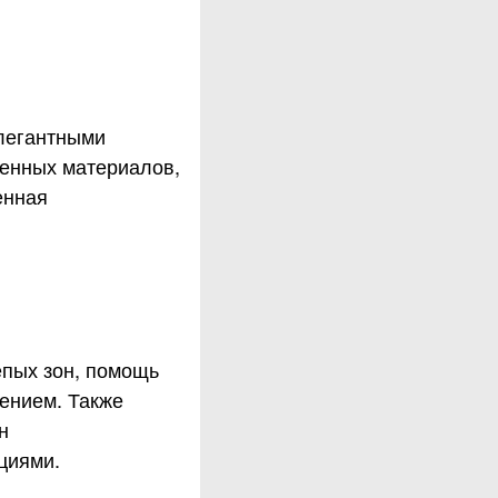
легантными
енных материалов,
енная
епых зон, помощь
ением. Также
н
циями.