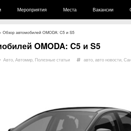
и
Мероприятия
Места
Вакансии
»
Обзор автомобилей OMODA: C5 и S5
мобилей OMODA: C5 и S5
Авто
,
Автомир
,
Полезные статьи
авто
,
авто новости
,
Сан