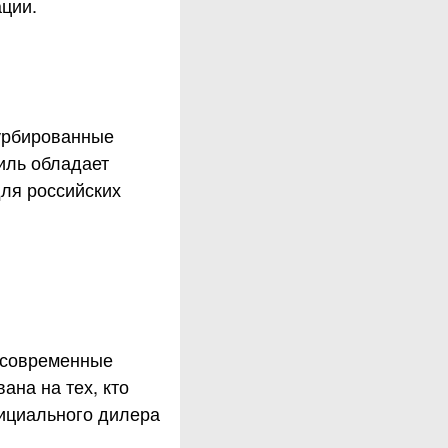
ции.
турбированные
иль обладает
ля российских
е современные
ана на тех, кто
фициального дилера