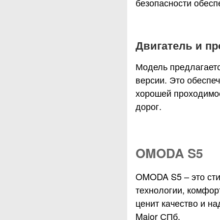
безопасности обесп
Двигатель и п
Модель предлагаетс
версии. Это обеспе
хорошей проходимос
дорог.
OMODA S5
OMODA S5 – это сти
технологии, комфор
ценит качество и н
Major СПб.