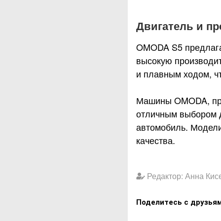
Двигатель и п
OMODA S5 предлагае
высокую производит
и плавным ходом, ч
Машины OMODA, пре
отличным выбором д
автомобиль. Модели
качества.
Редактор: Анна Кис
Поделитесь с друзья