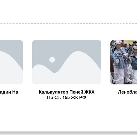
идии На
Калькулятор Пеней ЖКХ
Ленобла
По Ст. 155 ЖК РФ