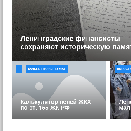
Ленинградские финансисты
сохраняют историческую памя
-
КАЛЬКУЛЯТОРЫ ПО ЖКХ
НОВОСТИ
Калькулятор пеней ЖКХ
Лен
по ст. 155 ЖК РФ
мая