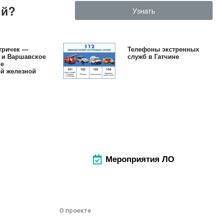
ий?
Узнать
тричек —
Телефоны экстренных
 и Варшавское
служб в Гатчине
ие
й железной
Мероприятия ЛО
О проекте