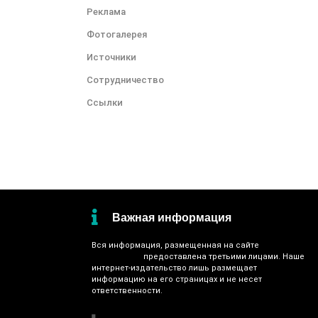
Реклама
Фотогалерея
Источники
Сотрудничество
Ссылки
Важная информация
Вся информация, размещенная на сайте
гатчина.рус
,
предоставлена третьими лицами. Наше
интернет-издательство лишь размещает
информацию на его страницах и не несет
ответственности.