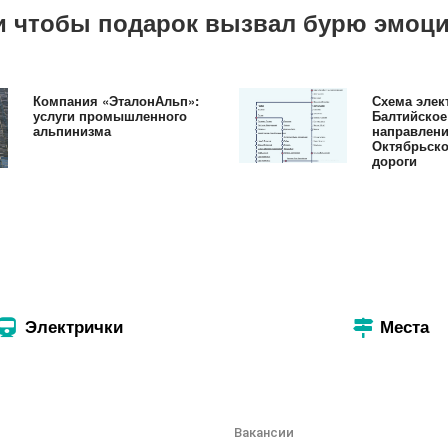
й и чтобы подарок вызвал бурю эмоц
Компания «ЭталонАльп»:
Схема элек
услуги промышленного
Балтийское
альпинизма
направлен
Октябрьско
дороги
Электрички
Места
Вакансии