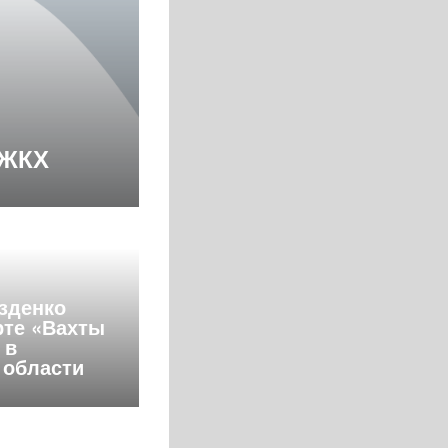
 ЖКХ
зденко
рте «Вахты
 в
 области