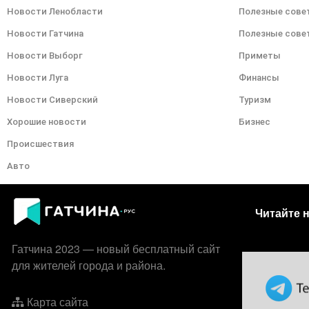
Новости Ленобласти
Полезные сове
Новости Гатчина
Полезные сове
Новости Выборг
Приметы
Новости Луга
Финансы
Новости Сиверский
Туризм
Хорошие новости
Бизнес
Происшествия
Авто
Читайте н
Гатчина 2023 — новый бесплатный сайт
для жителей города и района.
Карта сайта