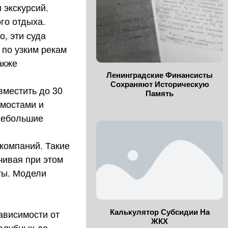
 экскурсий.
ого отдыха.
, эти суда
 по узким рекам
акже
Ленинградские Финансисты
Сохраняют Историческую
вместить до 30
Память
 мостами и
 небольшие
компаний. Такие
чивая при этом
ты. Модели
Калькулятор Субсидии На
ависимости от
ЖКХ
палубных до