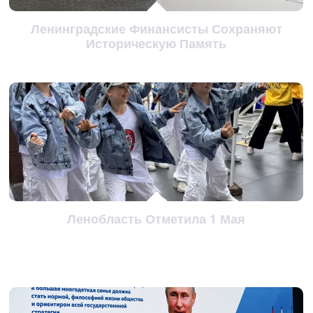
Ленинградские Финансисты Сохраняют
Историческую Память
Ленобласть Отметила 1 Мая