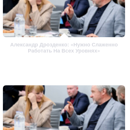
Александр Дрозденко: «Нужно Слаженно
Работать На Всех Уровнях»