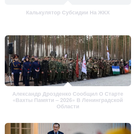
Калькулятор Субсидии На ЖКХ
Александр Дрозденко Сообщил О Старте
«Вахты Памяти – 2026» В Ленинградской
Области