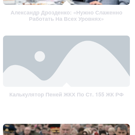
Александр Дрозденко: «Нужно Слаженно
Работать На Всех Уровнях»
Калькулятор Пеней ЖКХ По Ст. 155 ЖК РФ