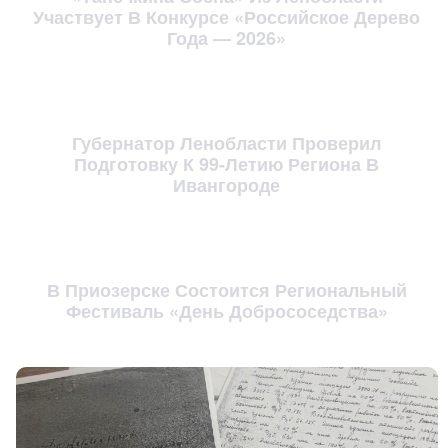
Участвует В Конкурсе «Российское Дерево
Года — 2026»
Губернатор Ленобласти Проверил
Подготовку К 99-Летию Региона В
Ивангороде
В Приозерске Состоится Региональный
Фестиваль «День Добрососедства»