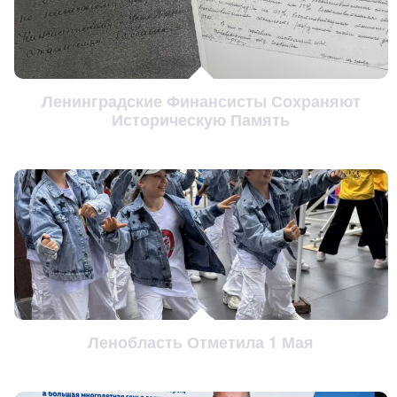
Ленинградские Финансисты Сохраняют
Историческую Память
Ленобласть Отметила 1 Мая