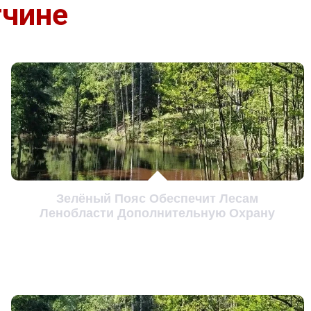
тчине
Зелёный Пояс Обеспечит Лесам
Ленобласти Дополнительную Охрану