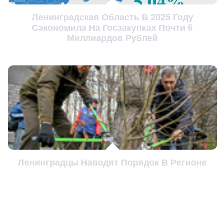
Ленинградская Область В 2025 Году
Сэкономила На Госзакупках Почти 6
Миллиардов Рублей
Ленинградцы Наводят Порядок В Регионе