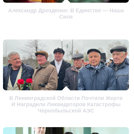
Александр Дрозденко: В Единстве — Наша
Сила
В Ленинградской Области Почтили Жертв
И Наградили Ликвидаторов Катастрофы
Чернобыльской АЭС