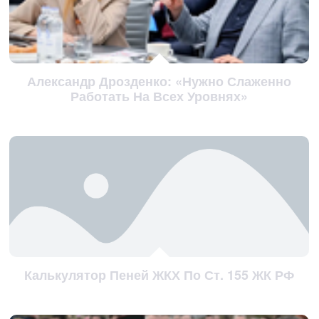
Александр Дрозденко: «Нужно Слаженно
Работать На Всех Уровнях»
Калькулятор Пеней ЖКХ По Ст. 155 ЖК РФ