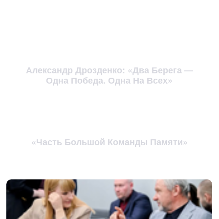
Александр Дрозденко: «Два Берега —
Одна Победа. Одна На Всех»
«Часть Большой Команды Памяти»