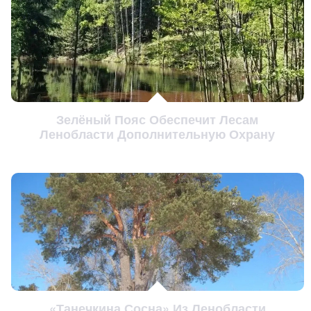
Зелёный Пояс Обеспечит Лесам
Ленобласти Дополнительную Охрану
«Танечкина Сосна» Из Ленобласти