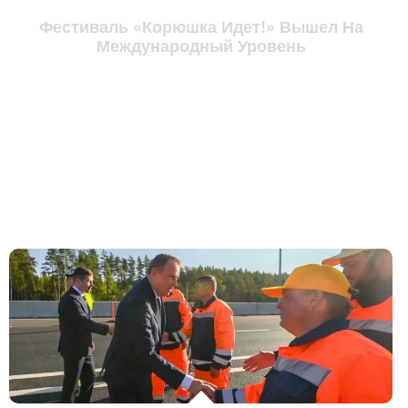
Фестиваль «Корюшка Идет!» Вышел На
Международный Уровень