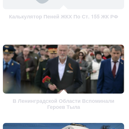
Калькулятор Пеней ЖКХ По Ст. 155 ЖК РФ
В Ленинградской Области Вспоминали
Героев Тыла