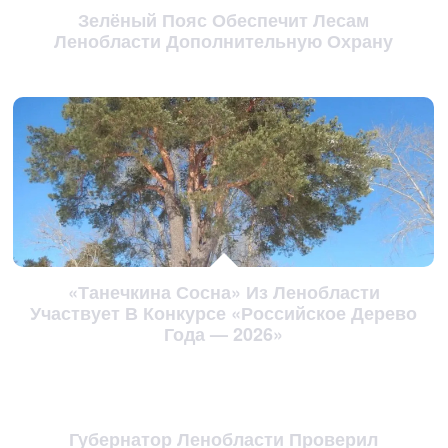
Зелёный Пояс Обеспечит Лесам
Ленобласти Дополнительную Охрану
«Танечкина Сосна» Из Ленобласти
Участвует В Конкурсе «Российское Дерево
Года — 2026»
Губернатор Ленобласти Проверил