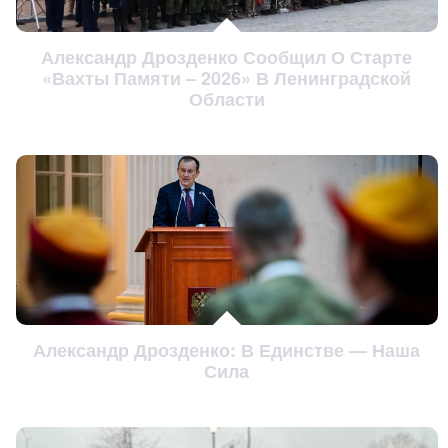
Александр Дрозденко Сообщил О Старте
«Вахты Памяти – 2026» В Ленинградской
Области
Александр Дрозденко: В Единстве — Наша
Сила