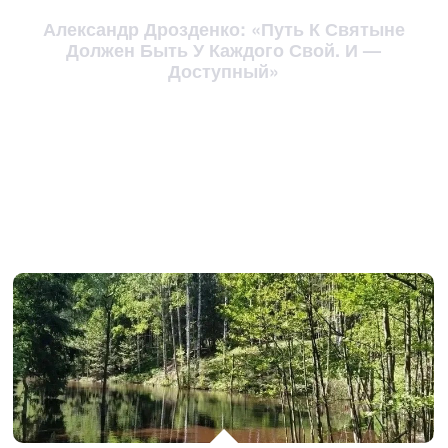
Александр Дрозденко: «Путь К Святыне
Должен Быть У Каждого Свой. И —
Доступный»