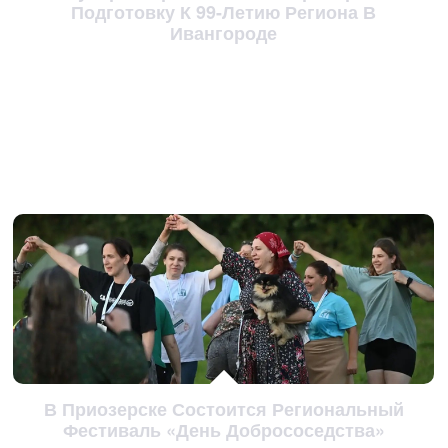
Подготовку К 99-Летию Региона В
Ивангороде
В Приозерске Состоится Региональный
Фестиваль «День Добрососедства»