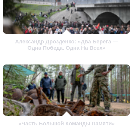
Александр Дрозденко: «Два Берега —
Одна Победа. Одна На Всех»
«Часть Большой Команды Памяти»