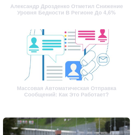
Александр Дрозденко Отметил Снижение
Уровня Бедности В Регионе До 4,6%
Массовая Автоматическая Отправка
Сообщений: Как Это Работает?