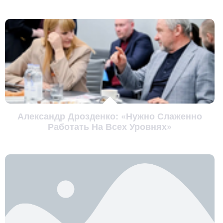
Александр Дрозденко: «Нужно Слаженно
Работать На Всех Уровнях»