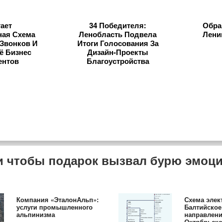
тает
34 Победителя:
Обра
ная Схема
Ленобласть Подвела
Лени
Звонков И
Итоги Голосования За
ё Бизнес
Дизайн-Проекты
ентов
Благоустройства
й и чтобы подарок вызвал бурю эмоц
Компания «ЭталонАльп»:
Схема элек
услуги промышленного
Балтийское
альпинизма
направлен
Октябрьско