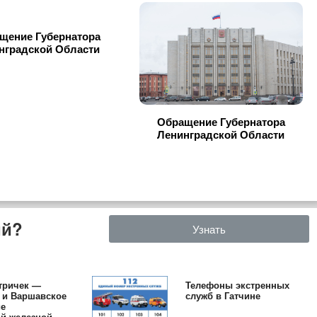
щение Губернатора
нградской Области
Обращение Губернатора
Ленинградской Области
ий?
Узнать
тричек —
Телефоны экстренных
 и Варшавское
служб в Гатчине
ие
й железной