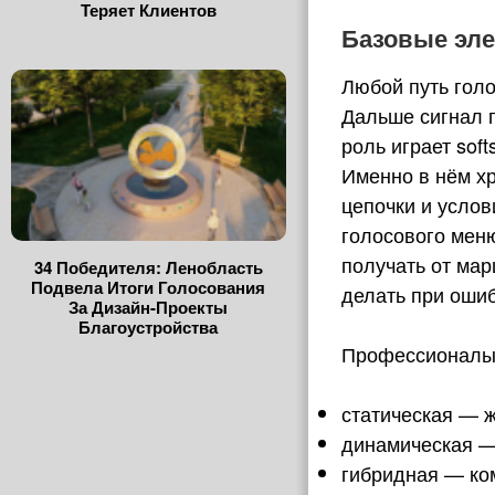
Теряет Клиентов
Базовые эле
Любой путь голо
Дальше сигнал 
роль играет sof
Именно в нём х
цепочки и услов
голосового мен
получать от мар
34 Победителя: Ленобласть
Подвела Итоги Голосования
делать при оши
За Дизайн-Проекты
Благоустройства
Профессионалы 
статическая — ж
динамическая —
гибридная — ко