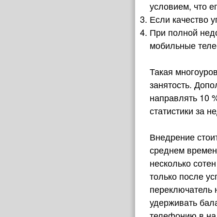
условием, что е
Если качество 
При полной нед
мобильные теле
Такая многоуров
занятость. Доп
направлять 10 %
статистики за н
Внедрение стоит
среднем времени
несколько сотен
только после у
переключатель 
удерживать бал
телефонию в на