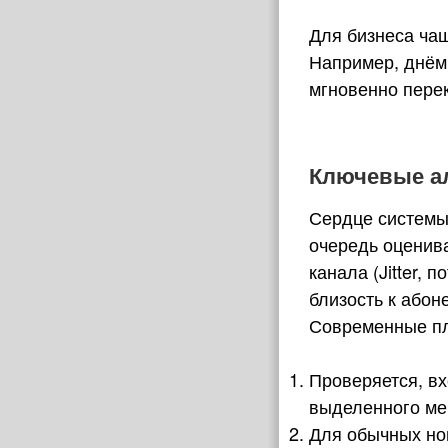
Для бизнеса чащ
Например, днём 
мгновенно пере
Ключевые а
Сердце системы
очередь оценива
канала (Jitter,
близость к абон
Современные пл
Проверяется, в
выделенного ме
Для обычных ном