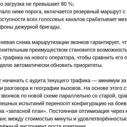
го загрузка не превышает 80 %;
упало ниже порога, включается резервный маршрут 
оступности всех голосовых каналов срабатывает мех
фоны дежурной бригады.
невая схема маршрутизации звонков гарантирует, ч
олнительным преимуществом становится возможность 
 трафика на нового оператора, чтобы сравнить его 
еделю автоматически обновить приоритеты.
 начинать с аудита текущего трафика — минимум за 
 разговора и географии вызовов. На основе этого с
 звонков по новой схеме параллельно со старой, ср
спешных испытаний переносят конфигурацию на боевы
на «запасной план». Постоянная оптимизация через
анс между стоимостью минуты и удовлетворённость
дёжный инструмент роста компании.