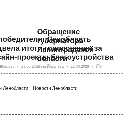
Обращение
 победителя: Ленобласть
губернатора
двела итоги голосования за
Ленинградской
зайн-проекты благоустройства
области
Киселева
0
23.06.2026
Анна Киселева
0
22.06.2026
0
и Ленобласти
Новости Ленобласти