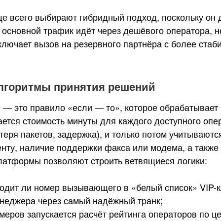
е всего выбирают гибридный подход, поскольку он 
основной трафик идёт через дешёвого оператора, н
ключает вызов на резервного партнёра с более стаб
лгоритмы принятия решений
 — это правило «если — то», которое обрабатывает
ется стоимость минуты для каждого доступного опер
 потеря пакетов, задержка), и только потом учитыва
енту, наличие поддержки факса или модема, а такж
атформы позволяют строить ветвящиеся логики:
ходит ли номер вызывающего в «белый список» VIP-к
неджера через самый надёжный транк;
еров запускается расчёт рейтинга операторов по цен