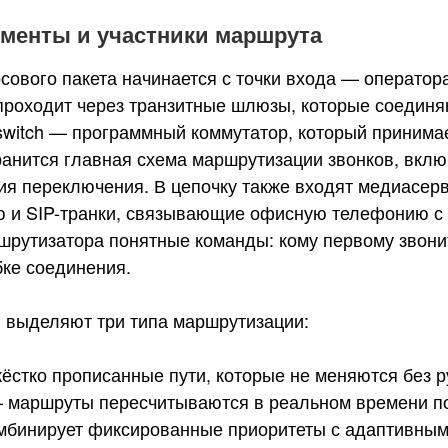
менты и участники маршрута
сового пакета начинается с точки входа — оператор
проходит через транзитные шлюзы, которые соединя
tswitch — программный коммутатор, который принима
ранится главная схема маршрутизации звонков, вкл
ия переключения. В цепочку также входят медиасер
ю и SIP-транки, связывающие офисную телефонию с
шрутизатора понятные команды: кому первому звонит
бке соединения.
выделяют три типа маршрутизации:
ёстко прописанные пути, которые не меняются без 
 маршруты пересчитываются в реальном времени по 
мбинирует фиксированные приоритеты с адаптивными