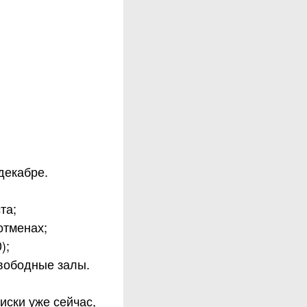
декабре.
та;
отменах;
);
вободные залы.
иски уже сейчас,