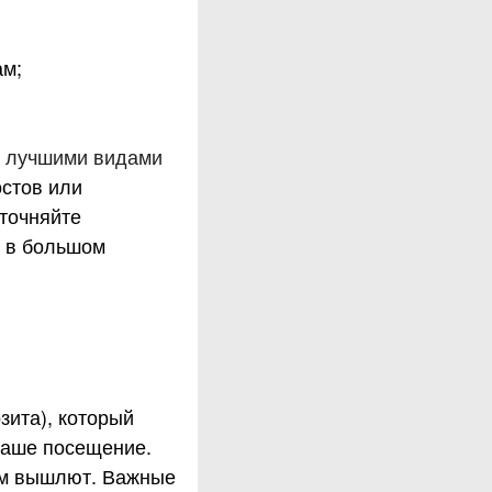
ам;
с лучшими видами
остов или
точняйте
а в большом
зита), который
 ваше посещение.
вам вышлют. Важные