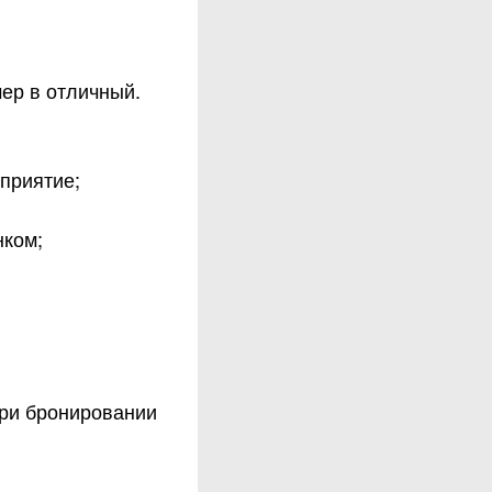
ер в отличный.
приятие;
нком;
При бронировании