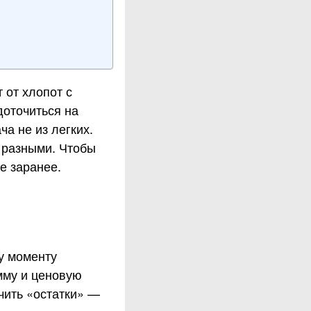
 от хлопот с
доточиться на
а не из легких.
 разными. Чтобы
е заранее.
у моменту
мму и ценовую
чить «остатки» —