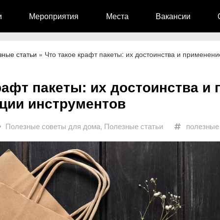
и
Мероприятия
Места
Вакансии
зные статьи
»
Что такое крафт пакеты: их достоинства и применени
рафт пакеты: их достоинства и
ации инструментов
Полезные советы для дома
,
Полезные статьи
полезные