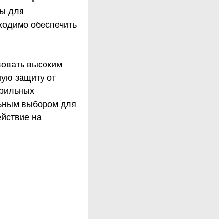
ны для
бходимо обеспечить
вовать высоким
ную защиту от
ерильных
льным выбором для
ействие на