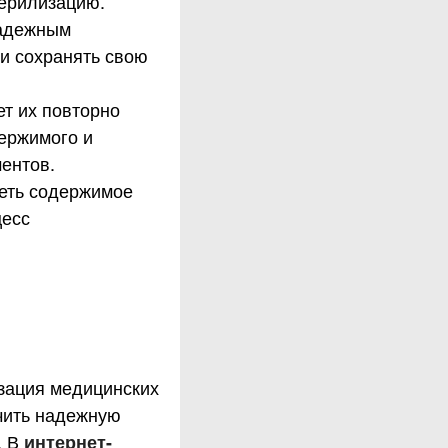
терилизацию.
надежным
и сохранять свою
т их повторно
держимого и
ентов.
деть содержимое
цесс
зация медицинских
ечить надежную
. В
интернет-