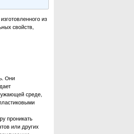
изготовленного из
ьных свойств,
ь. Они
дает
кружающей среде,
 пластиковыми
ру проникать
нтов или других