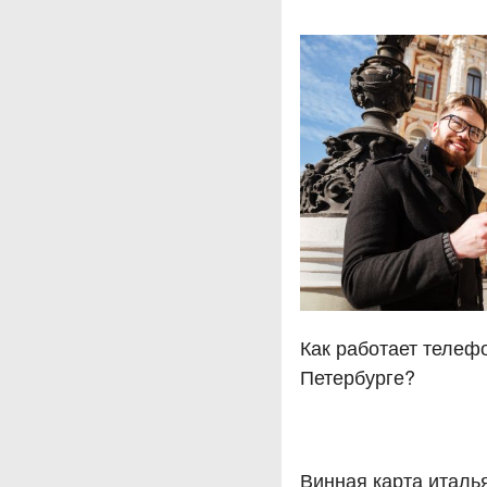
Как работает телеф
Петербурге?
Винная карта италья