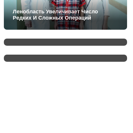
Ленобласть Увеличивает Число
Редких И Сложных Операций
В России Стартовало Голосование За
Благоустройство
В Зайцево Презентовали Сборник
Произведений «Без Срока Давности»
«Смотрим, Спорим, Обсуждаем»