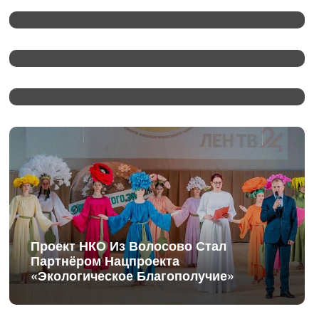
«Работать Вместе С Людьми И В
Интересах Людей»
Как Работает Телефония В Санкт-
Петербурге?
Проект НКО Из Волосово Стал
Партнёром Нацпроекта
«Экологическое Благополучие»
Нацпроекты: Ленобласть Выбрала
Малые Архитектурные Формы К 100-
Летию