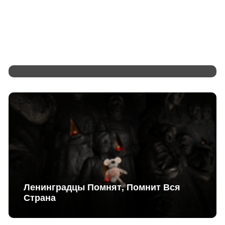
Ленинградская Область Развивает
Партнерство С Самаркандской
Областью Узбекистана
Ленинградцы Помнят, Помнит Вся
Страна
Александр Дрозденко: «Диалог С
Минэком Крайне Важен»