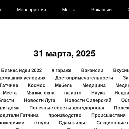
и
Мероприятия
Места
Вакансии
31 марта, 2025
Бизнес идеи 2022
в гараже
Вакансии
Вкусн
 домашних условиях
Достопримечательности
За
Гатчине
Космос
Мебель
Медицина
Меди
Места
Мягкие окна
на авто
Наука
Недви
бласти
Новости Луга
Новости Сиверский
Об
для дома
Полезные советы для здоровья
Полез
одители Гатчина
производство
Происшествия
ложениями
с нуля
Сдам жилье
Секционные 