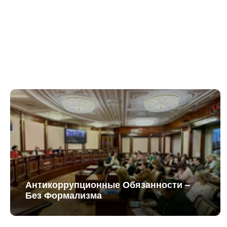
Антикоррупционные Обязанности –
Без Формализма
Запись В Школы Стартует 1 Апреля На
Портале Госуслуг