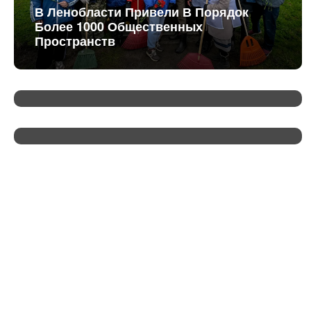
В Ленобласти Привели В Порядок
Более 1000 Общественных
Пространств
Бюджет-2025: Ленинградская Область
Сохранила Финансовую Устойчивость
Александр Дрозденко: «Сегодня Мы
Понимаем Друг Друга Без Лишних
Слов»
Нацпроекты: Все Районы Ленобласти
Приглашают Волонтеров
Благоустройства