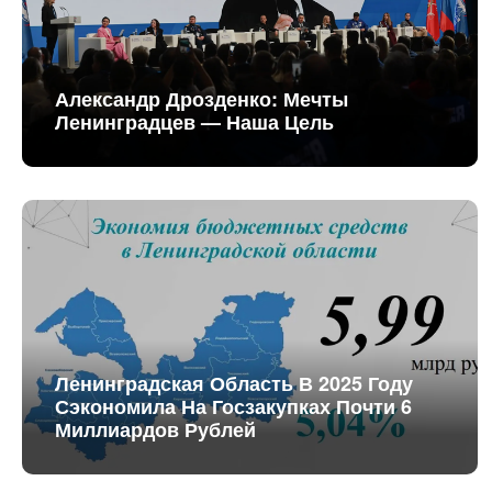
Александр Дрозденко: Мечты
Ленинградцев — Наша Цель
Ленинградская Область В 2025 Году
Сэкономила На Госзакупках Почти 6
Миллиардов Рублей