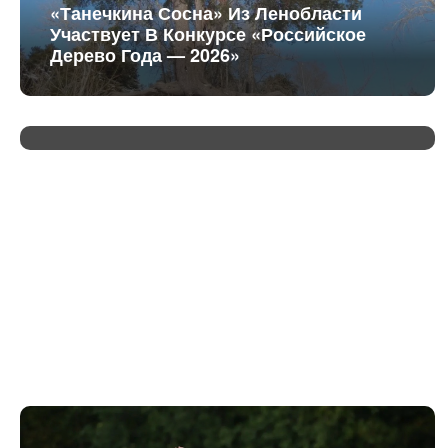
«Танечкина Сосна» Из Ленобласти
Участвует В Конкурсе «Российское
Дерево Года — 2026»
Губернатор Ленобласти Проверил
Подготовку К 99-Летию Региона В
Ивангороде