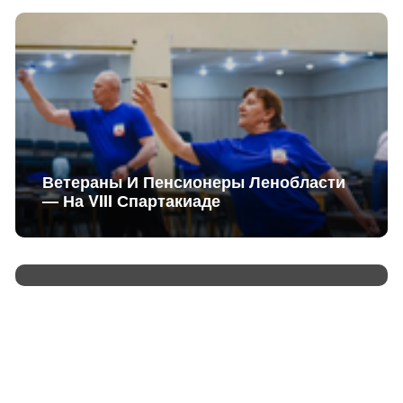
Ветераны И Пенсионеры Ленобласти
— На VIII Спартакиаде
Ленобласть Получит 14,3 Млн Рублей
На Культурные Проекты