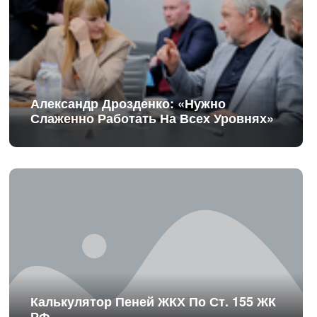
Александр Дрозденко: «Нужно
Слаженно Работать На Всех Уровнях»
Калькулятор Пеней ЖКХ По Ст. 155 ЖК
РФ