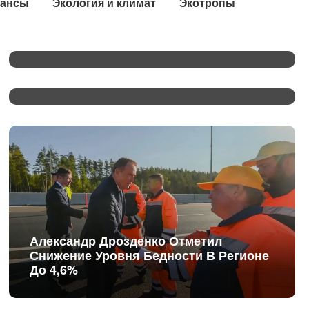
ансы
Экология и климат
Экотропы
Слишком Жесткая Вода? Особенности
Гатчинских Водозаборных Горизонтов
Фестиваль «Корюшка Идет!» Вышел
На Международный Уровень
Александр Дрозденко Отметил
Снижение Уровня Бедности В Регионе
До 4,6%