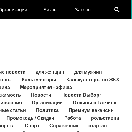
Организации
Бизнес
Законы
ые новости
для женщин
для мужчин
коны
Калькуляторы
Калькуляторы по ЖКХ
цина
Мероприятия - афиша
жимость
Новости
Новости Выборг
ъявления
Организации
Отзывы о Гатчине
ные статьи
Политика
Премиум вакансии
Промокоды/ Скидки
Работа
рольставни
ворота
Спорт
Справочник
стартап