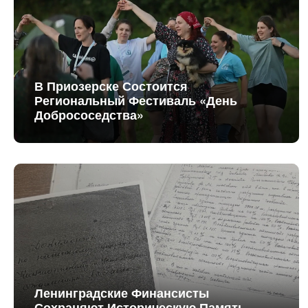
В Приозерске Состоится
Региональный Фестиваль «День
Добрососедства»
Ленинградские Финансисты
Сохраняют Историческую Память