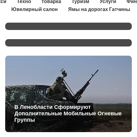
кси
Техно
товарка
Туризм
Услуги
Фин
Ювелирный салон
Ямы на дорогах Гатчины
Ленинградцы — Фронту
«Корюшка Идёт» — Бренд, Известный
На Всю Россию
В Ленобласти Сформируют
Дополнительные Мобильные Огневые
Группы