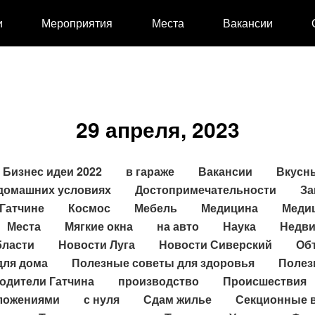
и
Мероприятия
Места
Вакансии
29 апреля, 2023
Бизнес идеи 2022
в гараже
Вакансии
Вкусн
 домашних условиях
Достопримечательности
За
Гатчине
Космос
Мебель
Медицина
Меди
Места
Мягкие окна
на авто
Наука
Недви
бласти
Новости Луга
Новости Сиверский
Об
для дома
Полезные советы для здоровья
Полез
одители Гатчина
производство
Происшествия
ложениями
с нуля
Сдам жилье
Секционные 