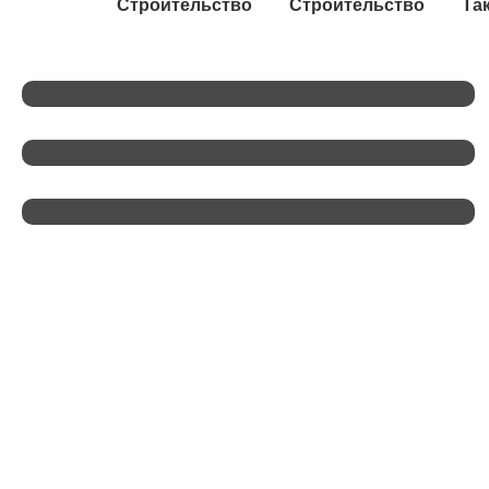
Строительство
Строительство
Та
255 Млн Рублей На Культуру: Как
Ленобласть Работает С ПФКИ Пять
Лет
В Ленобласть Прибыли Иностранные
Дипломаты
Александр Дрозденко: «Путь К
Святыне Должен Быть У Каждого
Свой. И — Доступный»