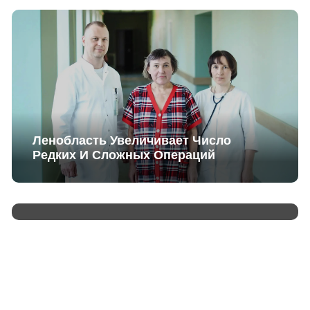
Ленобласть Увеличивает Число
Редких И Сложных Операций
В России Стартовало Голосование За
Благоустройство