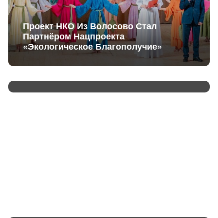
Проект НКО Из Волосово Стал
Партнёром Нацпроекта
«Экологическое Благополучие»
Нацпроекты: Ленобласть Выбрала
Малые Архитектурные Формы К 100-
Летию
Новая Школа — Молодому Янино-1