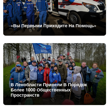
«Вы Первыми Приходите На Помощь»
В Ленобласти Привели В Порядок
Более 1000 Общественных
Пространств
Бюджет-2025: Ленинградская Область
Сохранила Финансовую Устойчивость