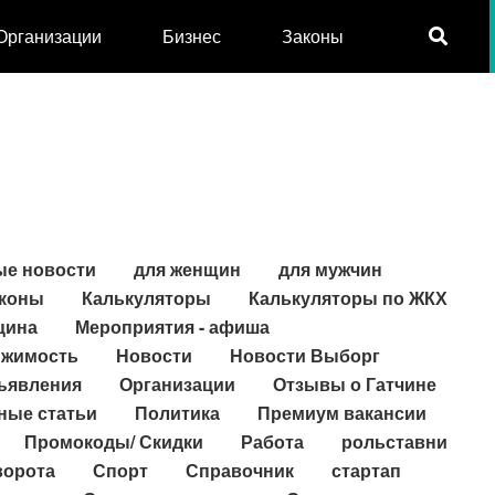
Организации
Бизнес
Законы
ые новости
для женщин
для мужчин
коны
Калькуляторы
Калькуляторы по ЖКХ
цина
Мероприятия - афиша
жимость
Новости
Новости Выборг
ъявления
Организации
Отзывы о Гатчине
ные статьи
Политика
Премиум вакансии
Промокоды/ Скидки
Работа
рольставни
ворота
Спорт
Справочник
стартап