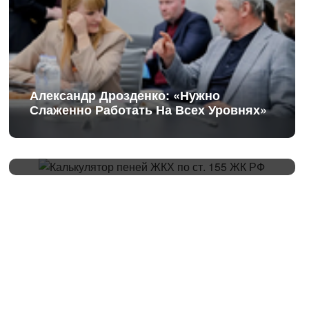
Александр Дрозденко: «Нужно
Слаженно Работать На Всех Уровнях»
Калькулятор Пеней ЖКХ По Ст. 155 ЖК
РФ