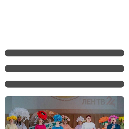
«Смотрим, Спорим, Обсуждаем»
«Работать Вместе С Людьми И В
Интересах Людей»
Как Работает Телефония В Санкт-
Петербурге?