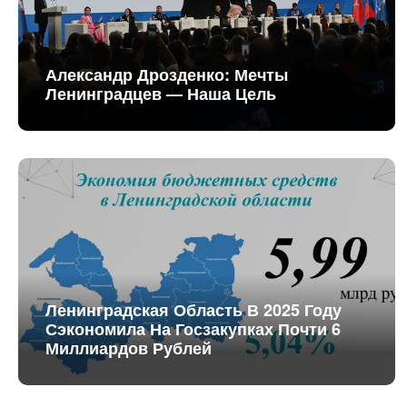
Александр Дрозденко: Мечты
Ленинградцев — Наша Цель
Ленинградская Область В 2025 Году
Сэкономила На Госзакупках Почти 6
Миллиардов Рублей
Ленинградцы Наводят Порядок В
Регионе