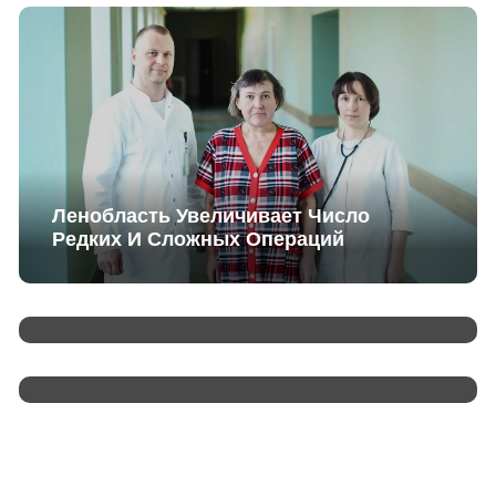
Ленобласть Увеличивает Число
Редких И Сложных Операций
В России Стартовало Голосование За
Благоустройство
В Зайцево Презентовали Сборник
Произведений «Без Срока Давности»