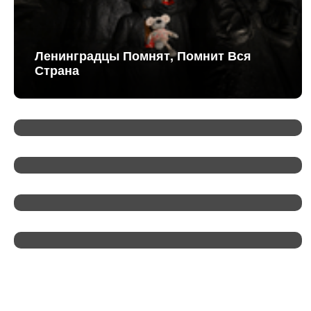
Ленинградцы Помнят, Помнит Вся
Страна
Александр Дрозденко: «Диалог С
Минэком Крайне Важен»
Утверждена Структура Морского
Совета При Губернаторе
Ленинградской Области
Комитет Госэконадзора Ленобласти
Подвел Итоги 2025 Года
Винная Карта Итальянских
Ресторанов: Что Заказать К Ужину