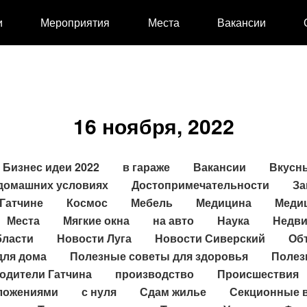
и
Мероприятия
Места
Вакансии
16 ноября, 2022
Бизнес идеи 2022
в гараже
Вакансии
Вкусн
 домашних условиях
Достопримечательности
За
Гатчине
Космос
Мебель
Медицина
Меди
Места
Мягкие окна
на авто
Наука
Недви
бласти
Новости Луга
Новости Сиверский
Об
для дома
Полезные советы для здоровья
Полез
одители Гатчина
производство
Происшествия
ложениями
с нуля
Сдам жилье
Секционные 