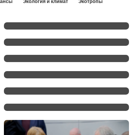
ансы
Экология и климат
Экотропы
Слишком Жесткая Вода? Особенности
Гатчинских Водозаборных Горизонтов
Фестиваль «Корюшка Идет!» Вышел
На Международный Уровень
Александр Дрозденко Отметил
Снижение Уровня Бедности В Регионе
До 4,6%
Массовая Автоматическая Отправка
Сообщений: Как Это Работает?
Александр Дрозденко: «Два Берега —
Одна Победа. Одна На Всех»
«Часть Большой Команды Памяти»