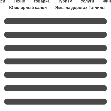
кси
Техно
товарка
Туризм
Услуги
Фин
Ювелирный салон
Ямы на дорогах Гатчины
Ленинградцы — Фронту
«Корюшка Идёт» — Бренд, Известный
На Всю Россию
В Ленобласти Сформируют
Дополнительные Мобильные Огневые
Группы
Ветераны И Пенсионеры Ленобласти
— На VIII Спартакиаде
Ленобласть Получит 14,3 Млн Рублей
На Культурные Проекты
Сад Памяти В Невском Лесничестве
Обновленный Бассейн Для Жителей
Кировска