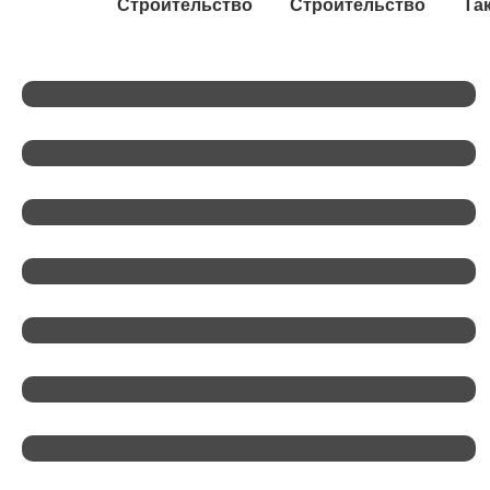
Строительство
Строительство
Та
255 Млн Рублей На Культуру: Как
Ленобласть Работает С ПФКИ Пять
Лет
В Ленобласть Прибыли Иностранные
Дипломаты
Александр Дрозденко: «Путь К
Святыне Должен Быть У Каждого
Свой. И — Доступный»
Зелёный Пояс Обеспечит Лесам
Ленобласти Дополнительную Охрану
«Танечкина Сосна» Из Ленобласти
Участвует В Конкурсе «Российское
Дерево Года — 2026»
Губернатор Ленобласти Проверил
Подготовку К 99-Летию Региона В
Ивангороде
В Приозерске Состоится
Региональный Фестиваль «День
Добрососедства»