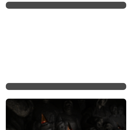
Ленинградская Область Развивает
Партнерство С Самаркандской
Областью Узбекистана