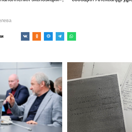
елева
ми