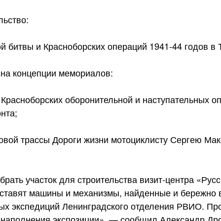
льство:
й битвы и Красноборских операций 1941-44 годов в 
на концепции мемориалов:
Красноборских оборонительной и наступательных о
нта;
овой трассы Дороги жизни мотоциклисту Сергею Ма
рать участок для строительства визит-центра «Русс
оставят машины и механизмы, найденные и бережно
ых экспедиций Ленинградского отделения РВИО. Пр
 наполнения экспозиции», — сообщил Александр Др