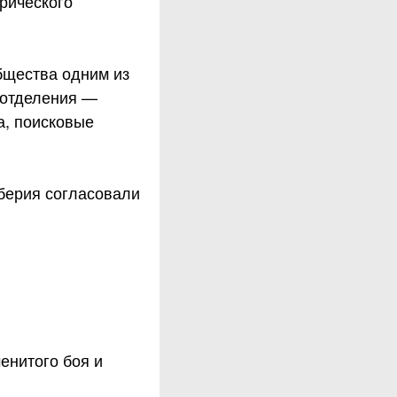
рического
бщества одним из
а отделения —
а, поисковые
берия согласовали
енитого боя и