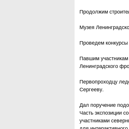
Продолжим строите
Музея Ленинградско
Проведем конкурсы 
Павшим участникам 
Ленинградского фро
Первопроходцу лед
Сергееву.
Дал поручение подоб
Часть экспозиции с
участниками северн
для интерактивного