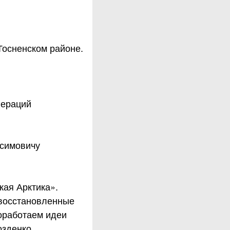
Тосненском районе.
пераций
ксимовичу
кая Арктика».
 восстановленные
оработаем идеи
озденко.