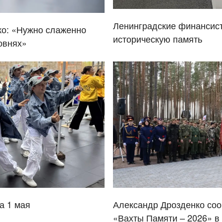
Ленинградские финансис
ко: «Нужно слаженно
историческую память
овнях»
а 1 мая
Александр Дрозденко соо
«Вахты Памяти – 2026» в