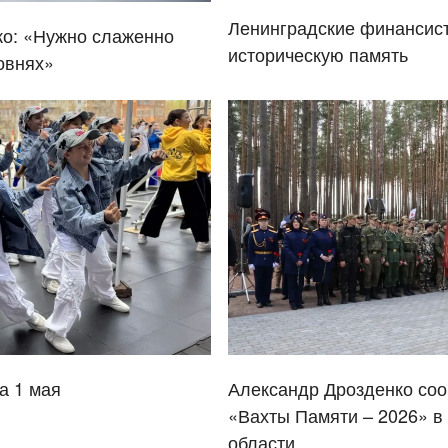
Ленинградские финансис
ко: «Нужно слаженно
историческую память
овнях»
а 1 мая
Александр Дрозденко соо
«Вахты Памяти – 2026» в
области