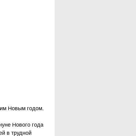
щим Новым годом.
нуне Нового года
ей в трудной