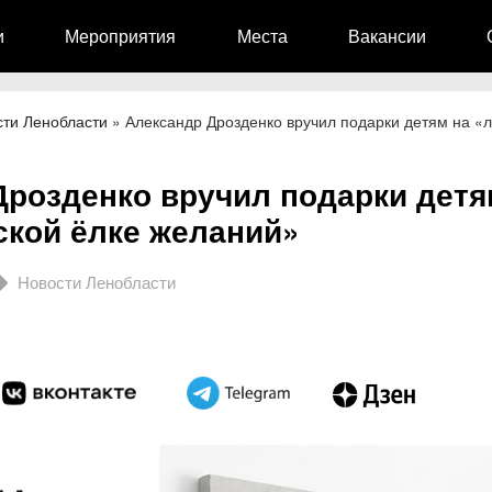
и
Мероприятия
Места
Вакансии
сти Ленобласти
»
Александр Дрозденко вручил подарки детям на «
Дрозденко вручил подарки детя
ской ёлке желаний»
Новости Ленобласти