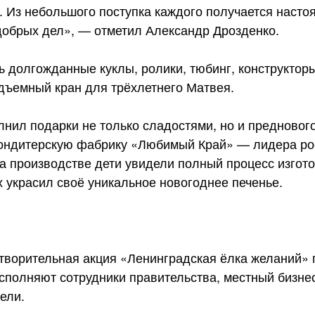
. Из небольшого поступка каждого получается наст
добрых дел», — отметил Александр Дрозденко.
 долгожданные куклы, ролики, тюбинг, конструкторы
дъемный кран для трёхлетнего Матвея.
лнил подарки не только сладостями, но и предновог
кондитерскую фабрику «Любимый Край» — лидера ро
На производстве дети увидели полный процесс изгото
х украсил своё уникальное новогоднее печенье.
творительная акция «Ленинградская ёлка желаний» 
исполняют сотрудники правительства, местный бизнес
ели.