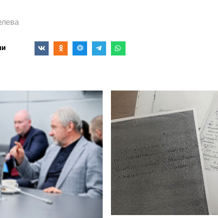
елева
ми