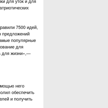
ки для уток и для
патриотических
равили 7500 идей,
го предложений
Самые популярные
сование для
а для жизни»,—
помощью него
волил обеспечить
елей и получить