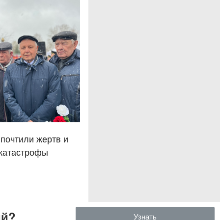
 почтили жертв и
 катастрофы
ий?
Узнать