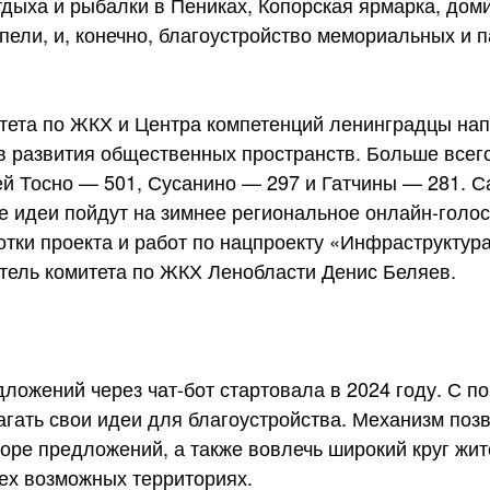
тдыха и рыбалки в Пениках, Копорская ярмарка, доми
пели, и, конечно, благоустройство мемориальных и 
итета по ЖКХ и Центра компетенций ленинградцы нап
в развития общественных пространств. Больше все
ей Тосно — 501, Сусанино — 297 и Гатчины — 281. 
е идеи пойдут на зимнее региональное онлайн-голо
тки проекта и работ по нацпроекту «Инфраструктур
тель комитета по ЖКХ Ленобласти Денис Беляев.
дложений через чат-бот стартовала в 2024 году. С 
агать свои идеи для благоустройства. Механизм поз
боре предложений, а также вовлечь широкий круг жит
ех возможных территориях.