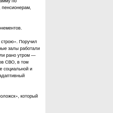
амму по
, пенсионерам,
онементов.
 строю». Поручил
вные залы работали
или рано утром —
ов СВО, в том
е социальной и
 адаптивный
оложск», который