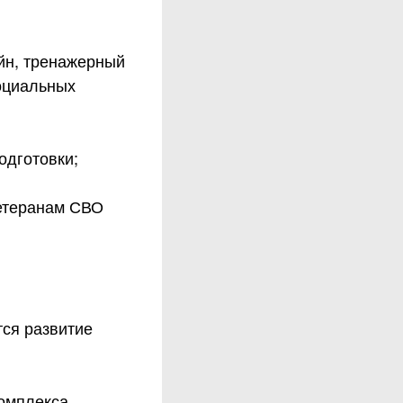
йн, тренажерный
оциальных
одготовки;
ветеранам СВО
тся развитие
омплекса.