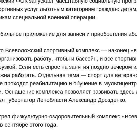
жский ФОК запускает масштабную социальную прогр
ртивных услуг льготным категориям граждан: детям
икам специальной военной операции.
бильное приложение для записи и приобретения аб
то Всеволожский спортивный комплекс — наконец «в
рганизовать работу, чтобы и бассейн, и все спорти
рузкой. Если есть спрос на занятия поздно вечером 
жна работать. Отдельная тема — спорт для ветеран
ые проходят реабилитацию и обучение в Мультицентр
и. Оснащение комплекса позволяет развивать здесь
ул губернатор Ленобласти Александр Дрозденко.
трел физкультурно-оздоровительный комплекс «Всев
в сентябре этого года.