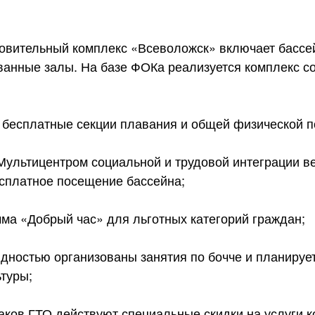
овительный комплекс «Всеволожск» включает бассе
ванные залы. На базе ФОКа реализуется комплекс с
 бесплатные секции плавания и общей физической п
 Мультицентром социальной и трудовой интеграции 
сплатное посещение бассейна;
мма «Добрый час» для льготных категорий граждан;
дностью организованы занятия по бочче и планируе
туры;
аков ГТО действуют специальные скидки на услуги к