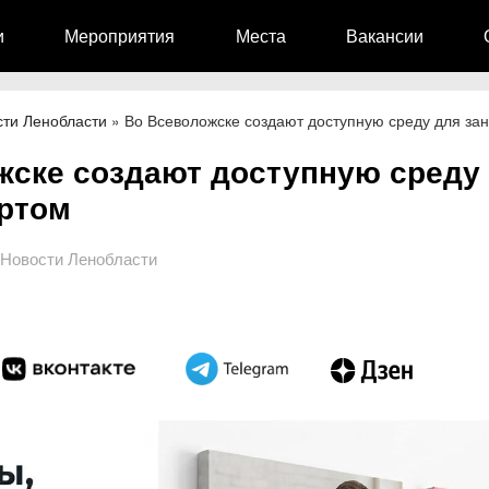
и
Мероприятия
Места
Вакансии
сти Ленобласти
»
Во Всеволожске создают доступную среду для за
жске создают доступную среду
ортом
Новости Ленобласти