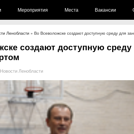
и
Мероприятия
Места
Вакансии
сти Ленобласти
»
Во Всеволожске создают доступную среду для за
жске создают доступную среду
ортом
Новости Ленобласти