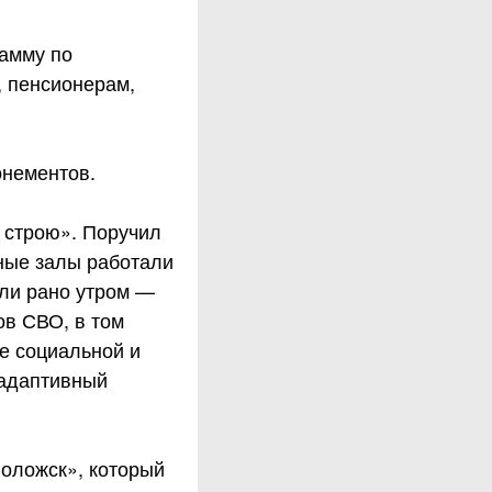
амму по
, пенсионерам,
онементов.
 строю». Поручил
вные залы работали
или рано утром —
ов СВО, в том
е социальной и
 адаптивный
оложск», который