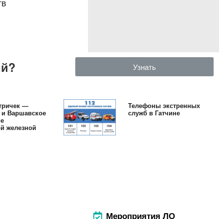
тв
ий?
Узнать
тричек —
Телефоны экстренных
 и Варшавское
служб в Гатчине
ие
й железной
Мероприятия ЛО