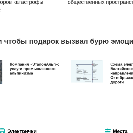
торов катастрофы
общественных пространс
С
й и чтобы подарок вызвал бурю эмоц
Компания «ЭталонАльп»:
Схема элек
услуги промышленного
Балтийское
альпинизма
направлен
Октябрьско
дороги
Электрички
Места