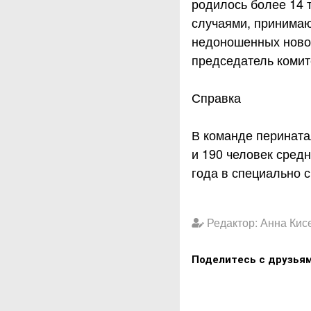
родилось более 14 
случаями, принимаю
недоношенных новор
председатель комит
Справка
В команде перината
и 190 человек сред
года в специально 
Редактор: Анна Кис
Поделитесь с друзья