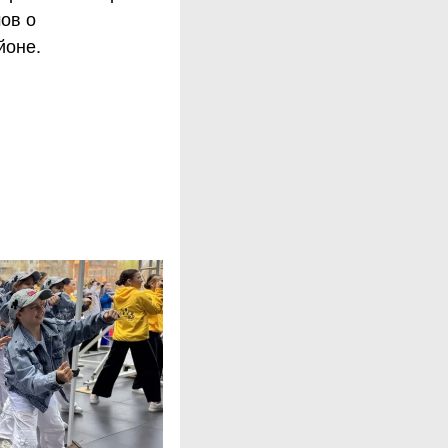
ов о
йоне.