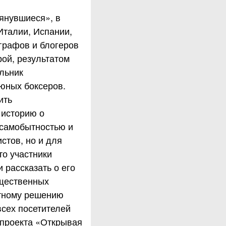
янувшиеся», в
Италии, Испании,
графов и блогеров
рой, результатом
льник
 юных боксеров.
ить
 историю о
 самобытностью и
стов, но и для
то участники
 рассказать о его
бщественных
тному решению
всех посетителей
 проекта «Открывая