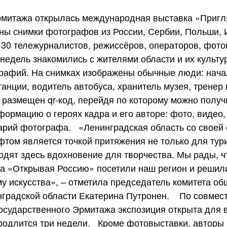
рмитажа открылась международная выставка «Пригл
ны снимки фотографов из России, Сербии, Польши, 
 30 тележурналистов, режиссёров, операторов, фото
недель знакомились с жителями области и их культу
графий. На снимках изображены обычные люди: нача
анции, водитель автобуса, хранитель музея, тренер
размещен qr-код, перейдя по которому можно получ
ормацию о героях кадра и его авторе: фото, видео,
арий фотографа. «Ленинградская область со своей
ом является точкой притяжения не только для тури
одят здесь вдохновение для творчества. Мы рады, ч
а «Открывая Россию» посетили наш регион и решили
му искусства», – отметила председатель комитета о
нградской области Екатерина Путронен. По совмес
осударственного Эрмитажа экспозиция открыта для 
родлится три недели. Кроме фотовыставки, авторы