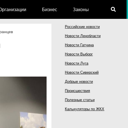
Организации
Бизнес
Законы
Российские новости
транцев
Новости Ленобласти
и
Новости Гатчина
Новости Выборг
Новости Луга
Новости Сиверский
Добрые новости
Происшествия
Полезные статьи
Калькуляторы по ЖКХ