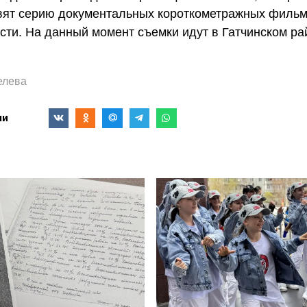
вят серию документальных короткометражных фильм
сти. На данный момент съемки идут в Гатчинском ра
елева
ми