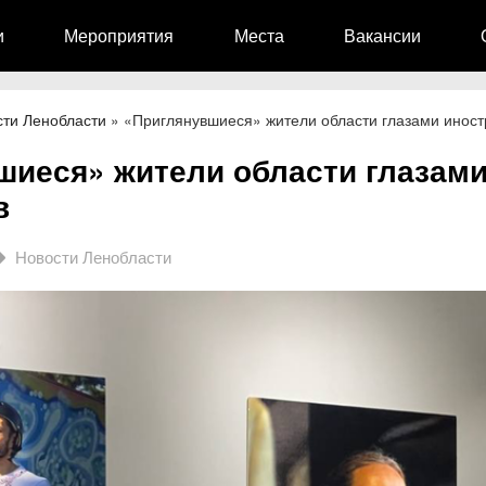
и
Мероприятия
Места
Вакансии
сти Ленобласти
»
«Приглянувшиеся» жители области глазами инос
шиеся» жители области глазам
в
Новости Ленобласти