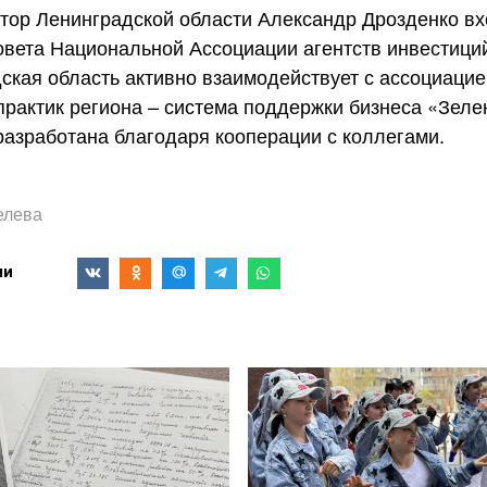
атор Ленинградской области Александр Дрозденко вх
вета Национальной Ассоциации агентств инвестиций
ская область активно взаимодействует с ассоциацией
практик региона – система поддержки бизнеса «Зел
разработана благодаря кооперации с коллегами.
елева
ми