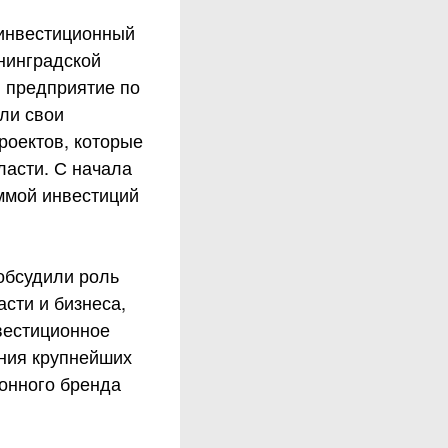
 инвестиционный
нинградской
и предприятие по
ли свои
роектов, которые
ласти. С начала
уммой инвестиций
 обсудили роль
сти и бизнеса,
вестиционное
ения крупнейших
онного бренда