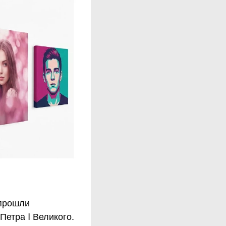
 прошли
етра I Великого.