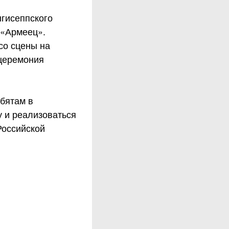
нгисеппского
 «Армеец».
со сцены на
 церемония
бятам в
 и реализоваться
Российской